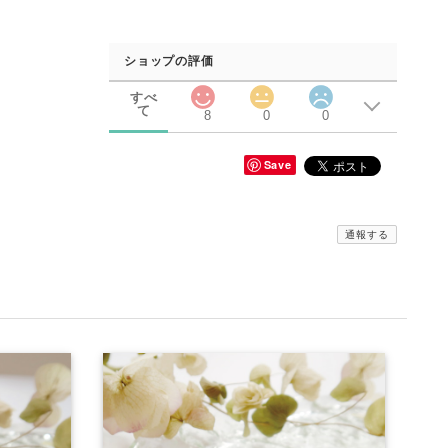
ショップの評価
すべ
て
8
0
0
Save
通報する