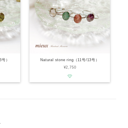
/13号）
Natural stone ring（11号/13号）
¥2,750