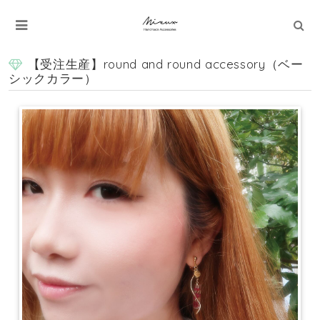
【受注生産】round and round accessory（ベー
シックカラー）