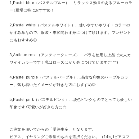
1,Pastel blue（パステルブルー）…リラックス効果のあるブルーカラ
ー♪夏場は特におすすめ！
2,Pastel white（パステルホワイト）…使いやすいホワイトカラーの
かすみ草なので、服装・季節問わず身につけて頂けます。プレゼント
にもおすすめ◎
3,Antique rose（アンティークローズ）…バラを使用し上品で大人カ
ワイイカラーです！私はローズばかり身につけています(*^^*)
4,Pastel purple（パステルパープル）…高貴な印象のパープルカラ
ー、落ち着いたイメージが好きな方におすすめ◎
5,Pastel pink（パステルピンク）…淡色ピンクなのでとっても優しい
印象です♪可愛いが好きな方に☆
ご注文を頂いてからの「受注生産」となります。
ピアス、イヤリングご希望のものを選択ください。（14kgfピアスフ