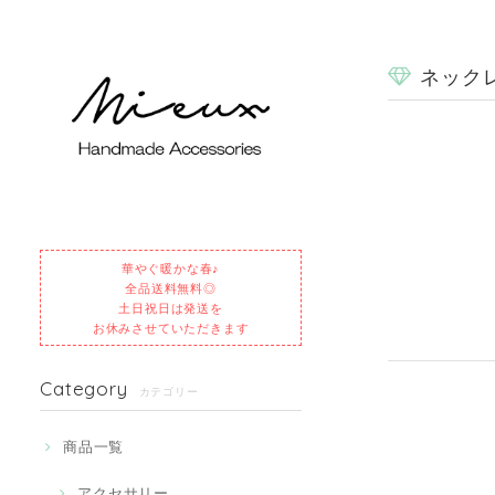
ネック
華やぐ暖かな春♪
全品送料無料◎
土日祝日は発送を
お休みさせていただきます
Category
カテゴリー
商品一覧
アクセサリー